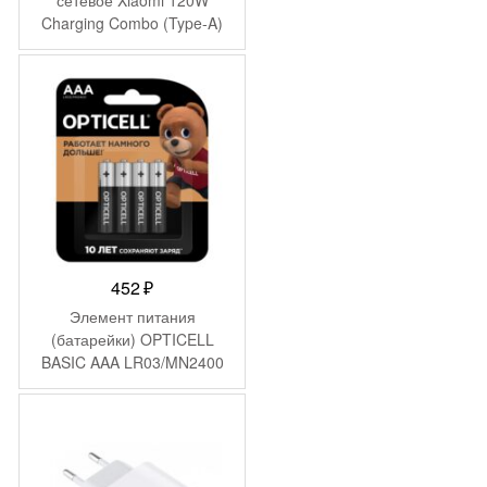
Charging Combo (Type-A)
MDY-13-EE (BHR6034EU)
452
₽
Элемент питания
(батарейки) OPTICELL
BASIC AAA LR03/MN2400
(4 шт)