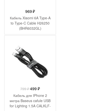
969
₽
Кабель Xiaomi 6A Type-A
to Type-C Cable H26250
(BHR6032GL)
-
300
₽
Первоначальная
Текущая
499
₽
799
₽
цена
цена:
Кабель для IPhone 2
составляла
499 ₽.
метра Baseus cafule USB
for Lighting 1.5A CALKLF-
799 ₽.
CG1