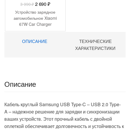
Первоначальная
Текущая
2 690
₽
3 990
₽
цена
цена:
Устройство зарядное
составляла
2
автомобильное Xiaomi
67W Car Charger
3
690 ₽.
990 ₽.
ОПИСАНИЕ
ТЕХНИЧЕСКИЕ
ХАРАКТЕРИСТИКИ
Описание
Кабель круглый Samsung USB Type-C – USB 2.0 Type-
A
– надежное решение для зарядки и синхронизации
ваших устройств. Этот прочный кабель с
двойной
оплеткой
обеспечивает долговечность и устойчивость к