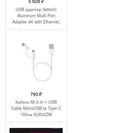
5 928
₽
USB адаптер Satechi
Aluminum Multi-Port
Adapter 4K with Ethernet,
серый космос
790
₽
Кабель Mi 2-in-1 USB
Cable MicroUSB to Type C
100см SJX02ZM
(SJV4082TY)