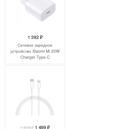
1 392
₽
Сетевое зарядное
устройство Xiaomi Mi 20W
Charger Type-C
-
16
₽
Первоначальная
Текущая
1 499
₽
1 515
₽