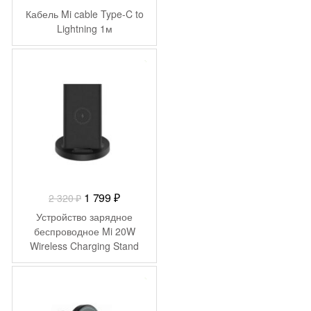
цена
цена:
Кабель Mi cable Type-C to
составляла
1
Lightning 1м
1
499 ₽.
515 ₽.
-
521
₽
Первоначальная
Текущая
1 799
₽
2 320
₽
цена
цена:
Устройство зарядное
составляла
1
беспроводное Mi 20W
Wireless Charging Stand
2
799 ₽.
320 ₽.
-
2 300
₽