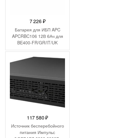
7 226
₽
Батарея для ИБП APC
APCRBC106 12В 6Ач для
BE400-FR/GR/IT/UK
117 580
₽
Источник бесперебойного
питания Импульс