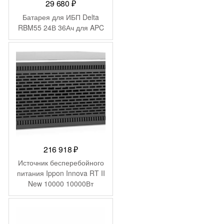
29 680
₽
Батарея для ИБП Delta
RBM55 24В 36Ач для APC
216 918
₽
Источник бесперебойного
питания Ippon Innova RT II
New 10000 10000Вт
10000ВА черный