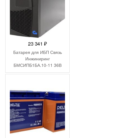
23 341
₽
Батарея для ИБП Связь
Инжиниринг
БМСИПБ1БА.10-11 36В
9Ач для СИПБ1БА.10-11