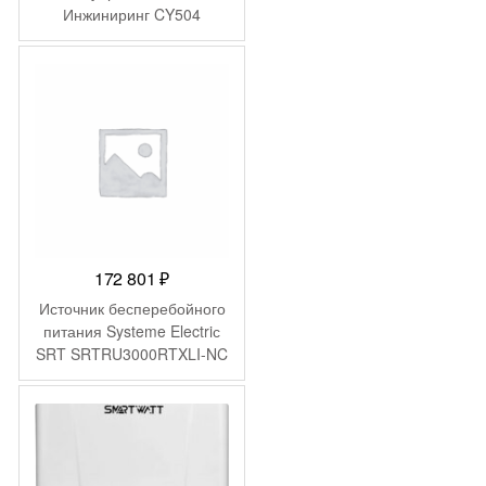
Инжиниринг CY504
172 801
₽
Источник бесперебойного
питания Systeme Electriс
SRT SRTRU3000RTXLI-NC
3000Вт 3000ВА черный