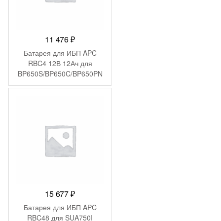
11 476
₽
Батарея для ИБП APC
RBC4 12В 12Ач для
BP650S/BP650C/BP650PN
P/BK650M/BK650S/SU620N
ET/SU650VS/BK650MC/SU
VS650/BP6501PNP/BP650S
C/BK650X06/BE750BB/BP6
50SX107/SC620/BE750BB/
BP650IPNP/BP650SI/SC62
0I/SU620INET/SUVS650I
15 677
₽
Батарея для ИБП APC
RBC48 для SUA750I