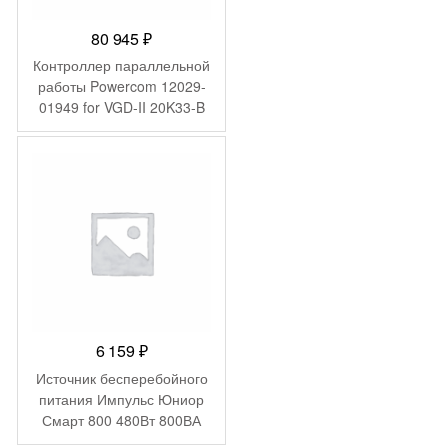
80 945
₽
Контроллер параллельной
работы Powercom 12029-
01949 for VGD-II 20K33-B
Hot swap battery
6 159
₽
Источник бесперебойного
питания Импульс Юниор
Смарт 800 480Вт 800ВА
черный