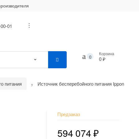
производителя
-00-01
...
Корзина
0
0 ₽
го питания
Источник бесперебойного питания Ippon
я
Предзаказ
594 074
₽