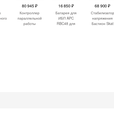
80 945
₽
16 850
₽
68 900
₽
к
Контроллер
Батарея для
Стабилизато
ного
параллельной
ИБП APC
напряжения
работы
RBC48 для
Бастион Skat
Safe
Powercom
SUA750I
STP 20000
0Вт
12029-01949 for
20000ВА белы
ный
VGD-II 20K33-B
Hot swap battery