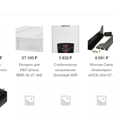
₽
37 100
₽
3 832
₽
6 091
₽
к
Батарея для
Стабилизатор
Монтаж Связ
ного
ИБП Штиль
напряжения
Инжиниринг
BMR-36-27 36В
Smartwatt AVR
АПСМ.304137.
triс
27Ач
Boiler 2000RW
02 19″ 3U
2000ВА белый
RTX
0Вт
рный