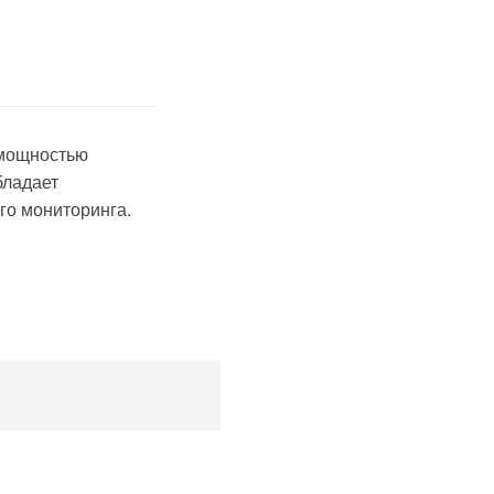
 мощностью
бладает
го мониторинга.