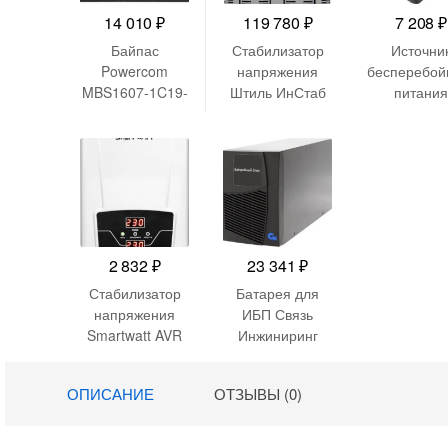
14 010
₽
119 780
₽
7 208
₽
Байпас
Стабилизатор
Источни
Powercom
напряжения
бесперебой
MBS1607-1C19-
Штиль ИнСтаб
питания
6C13
IS3115RT
Smartwatt 
13500Вт
Pro 800 48
15000ВА белый
800ВА чер
2 832
₽
23 341
₽
Стабилизатор
Батарея для
напряжения
ИБП Связь
Smartwatt AVR
Инжиниринг
Boiler 500RW
БМСИПБ1БА.10
500ВА белый
-11 36В 9Ач для
ОПИСАНИЕ
ОТЗЫВЫ (0)
СИПБ1БА.10-11