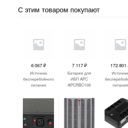
С этим товаром покупают
6 067
₽
7 117
₽
172 801
Источник
Батарея для
Источни
бесперебойного
ИБП APC
бесперебой
питания
APCRBC106
питания
Импульс Юниор
12В 6Ач для
Systeme Elec
Смарт 800
BE400-
SRT
480Вт 800ВА
FR/GR/IT/UK
SRTRU3000
черный
LI-NC 300
3000ВА че