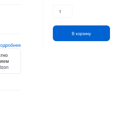
Источник
бесперебойного
питания
Ippon
В корзину
Innova
Unity
подробнее
RT
атно
3-
ляем
3
Ozon
20K
20000Вт
20000ВА
черный
quantity