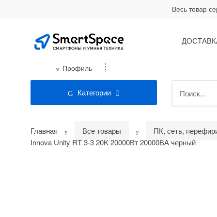
Skip
Skip
Весь товар с
to
to
navigation
content
ДОСТАВК
...
Профиль
Search
Категории
for:
Главная
Все товары
ПК, сеть, перефир
Innova Unity RT 3-3 20K 20000Вт 20000ВА черный