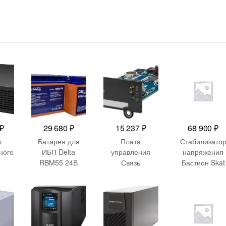
₽
29 680
₽
15 237
₽
68 900
₽
к
Батарея для
Плата
Стабилизато
ного
ИБП Delta
управления
напряжения
RBM55 24В
Связь
Бастион Skat
с
36Ач для APC
Инжиниринг
STP 20000
000
CY504
20000ВА белы
66
₽
00ВА