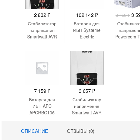
Пер
2 832
₽
102 142
₽
3 5
3 756
₽
цен
Стабилизатор
Батарея для
Стабилиза
сос
напряжения
ИБП Systeme
напряжен
Smartwatt AVR
Electriс
Powercom 
3
Boiler 500RW
BPSE72RT2U
2000 1000
756
500ВА белый
72В
2000ВА бе
7 159
₽
3 657
₽
Батарея для
Стабилизатор
ИБП APC
напряжения
APCRBC106
Smartwatt AVR
12В 6Ач для
Boiler 1500RW
BE400-
1500ВА белый
ОПИСАНИЕ
ОТЗЫВЫ (0)
FR/GR/IT/UK