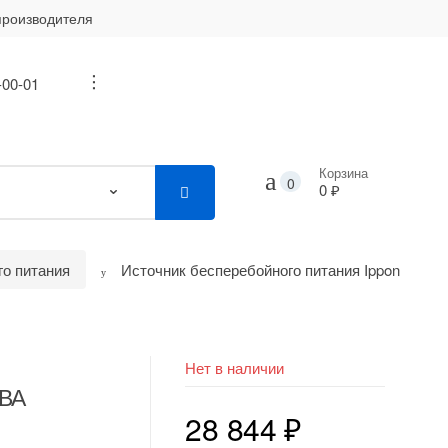
производителя
-00-01
...
Корзина
0
0 ₽
го питания
Источник бесперебойного питания Ippon
я
Нет в наличии
0ВА
28 844
₽