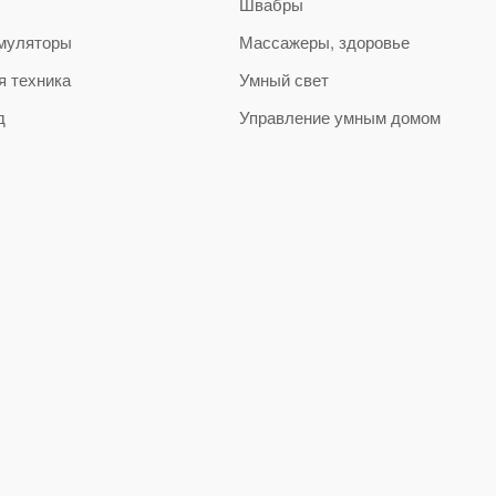
Швабры
муляторы
Массажеры, здоровье
я техника
Умный свет
д
Управление умным домом