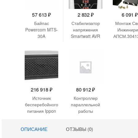
57 613
₽
2 832
₽
6 091
₽
Байпас
Стабилизатор
Монтаж Св
Powercom MTS-
напряжения
Инжинири
30A
Smartwatt AVR
АПСМ.3041
Boiler 500RW
02 19″ 3
500ВА белый
216 918
₽
80 912
₽
Источник
Контроллер
бесперебойного
параллельной
питания Ippon
работы
Innova RT II
Powercom
New 10000
12029-01950 for
ОПИСАНИЕ
ОТЗЫВЫ (0)
10000Вт
VGD-II 30K33-B
10000ВА
Hot swap battery