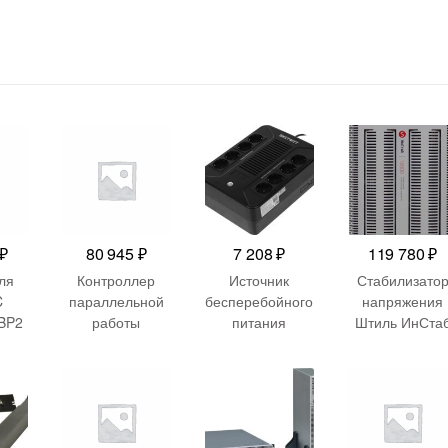
₽
80 945
₽
7 208
₽
119 780
₽
ля
Контроллер
Источник
Стабилизато
C
параллельной
бесперебойного
напряжения
BP2
работы
питания
Штиль ИнСта
ля
Powercom
Smartwatt Safe
IS3115RT
LI/S
12029-01949 for
Pro 800 480Вт
13500Вт
SRT8
VGD-II 20K33-B
800ВА черный
15000ВА белы
T8K
Hot swap battery