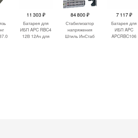
11 303
₽
84 800
₽
7 117
₽
язь
Батарея для
Стабилизатор
Батарея для
нг
ИБП APC RBC4
напряжения
ИБП APC
37.0
12В 12Ач для
Штиль ИнСтаб
APCRBC106
U
BP650S/BP650C
IS3110RT
12В 6Ач для
/BP650PNP/BK6
8000Вт 10000ВА
BE400-
50M/BK650S/SU
белый
FR/GR/IT/UK
620NET/SU650V
S/BK650MC/SUV
S650/BP6501PN
P/BP650SC/BK6
50X06/BE750BB/
BP650SX107/SC
620/BE750BB/B
P650IPNP/BP65
0SI/SC620I/SU6
20INET/SUVS65
0I