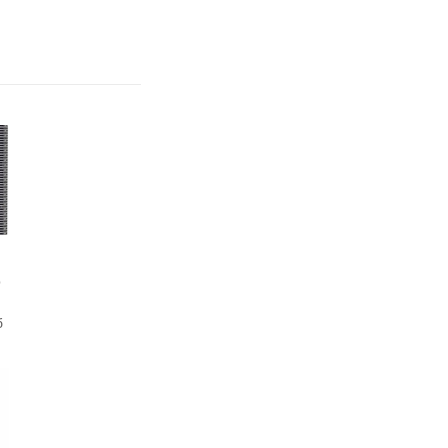
р
б
й