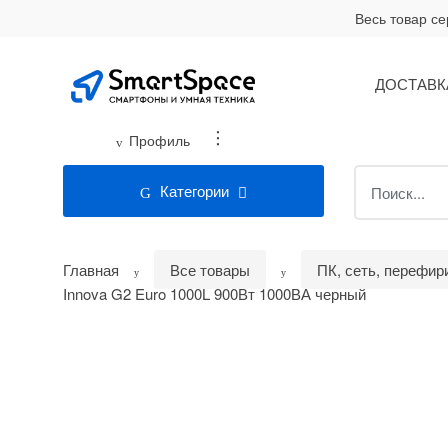
Skip
Skip
Весь товар с
to
to
navigation
content
ДОСТАВК
...
Профиль
Search
Категории
for:
Главная
Все товары
ПК, сеть, перефир
Innova G2 Euro 1000L 900Вт 1000ВА черный