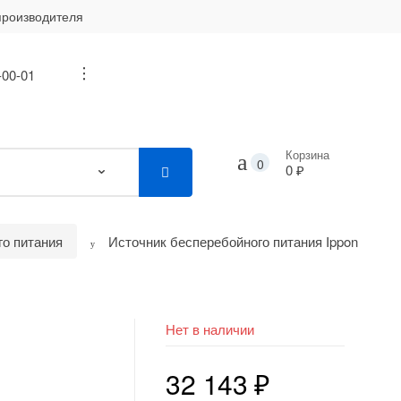
производителя
-00-01
...
Корзина
0
0 ₽
го питания
Источник бесперебойного питания Ippon
я
Нет в наличии
32 143
₽