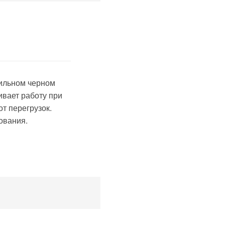
тильном черном
ивает работу при
т перегрузок.
ования.