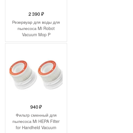
2 390
₽
Резервуар для воды для
пылесоса Mi Robot
Vacuum Mop P
STYTJ02YM-SX
(SKV4124TY)
940
₽
Фильтр сменный для
пылесоса Mi HEPA Filter
for Handheld Vacuum