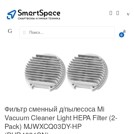
Skip
Skip
to
to
navigation
content
Search
0
for:
Фильтр сменный д/пылесоса Mi
Vacuum Cleaner Light HEPA Filter (2-
Pack) MJWXCQ03DY-HP