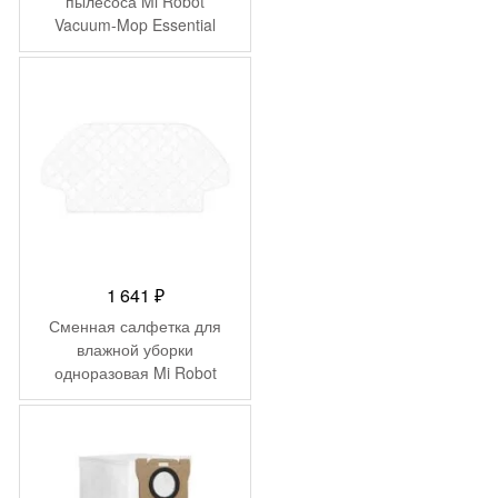
пылесоса Mi Robot
Vacuum-Mop Essential
Filter MJSTG1-CHLW
(BHR4248TY)
1 641
₽
Сменная салфетка для
влажной уборки
одноразовая Mi Robot
Vacuum Mop P 30шт
STYTJ02YM-YT
(SKV4114TY)