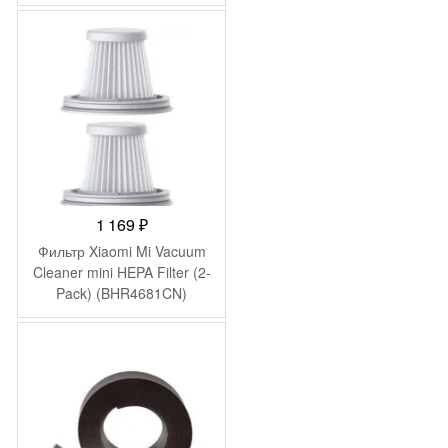
Cleaner 1C (2pcs)
(BHR4616CN)
1 169
₽
Фильтр Xiaomi Mi Vacuum
Cleaner mini HEPA Filter (2-
Pack) (BHR4681CN)