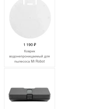
1 190
₽
Коврик
водонепроницаемый для
пылесоса Mi Robot
Vacuum Mop
STFSD01ZHM
(SKV4133TY)