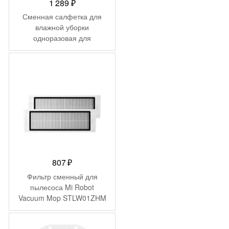
1 289
₽
Сменная салфетка для
влажной уборки
одноразовая для
пылесоса Mi Robot
Vacuum Mop 30 шт
(SKV4132TY)
807
₽
Фильтр сменный для
пылесоса Mi Robot
Vacuum Mop STLW01ZHM
(SKV4129TY)