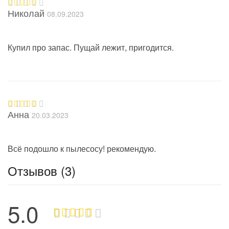
Николай
08.09.2023
Оценка
5
из 5
Купил про запас. Пущай лежит, пригодится.
Анна
20.03.2023
Оценка
5
из 5
Всё подошло к пылесосу! рекомендую.
Отзывов (3)
5.0