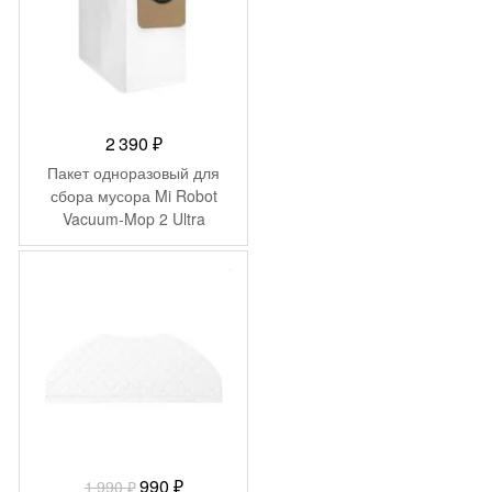
2 390
₽
Пакет одноразовый для
сбора мусора Mi Robot
Vacuum-Mop 2 Ultra
Disposable Bag
(BHR5331TY)
-
1 000
₽
Первоначальная
Текущая
990
₽
1 990
₽