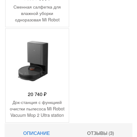
цена
цена:
Сменная салфетка для
составляла
990 ₽.
влажной уборки
одноразовая Mi Robot
1
Vacuum-Mop Essential
990 ₽.
Disposable Mop Pad 30 шт
MJSTG1-YT (BHR4251TY)
20 740
₽
Док-станция с функцией
очистки пылесоса Mi Robot
Vacuum Mop 2 Ultra station
STYTJ05ZHMHWJC
(BHR5196EU)
ОПИСАНИЕ
ОТЗЫВЫ (3)