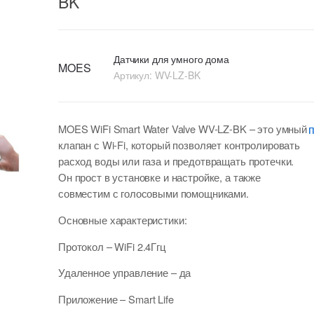
BK
Датчики для умного дома
MOES
Артикул:
WV-LZ-BK
MOES WiFi Smart Water Valve WV-LZ-BK – это умный
клапан с Wi-Fi, который позволяет контролировать
расход воды или газа и предотвращать протечки.
Он прост в установке и настройке, а также
совместим с голосовыми помощниками.
Основные характеристики:
Протокол
– WiFi 2.4Ггц
Удаленное управление
– да
Приложение
– Smart Life