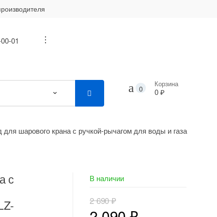
производителя
-00-01
...
Корзина
0
0 ₽
 для шарового крана с ручкой-рычагом для воды и газа
а с
В наличии
2 690
₽
LZ-
Первоначальная
Текущая
2 090
₽