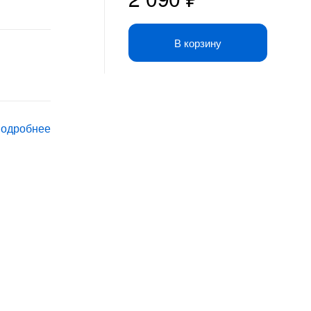
цена
цена:
В корзину
составляла
2
2
090 ₽.
690 ₽.
подробнее