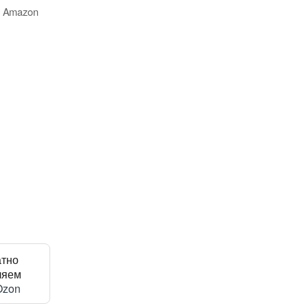
, Amazon
атно
ляем
Ozon