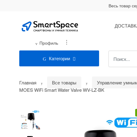
Skip
Skip
Весь товар с
to
to
navigation
content
ДОСТАВК
...
Профиль
Search
Категории
for:
Главная
Все товары
Управление умны
MOES WiFi Smart Water Valve WV-LZ-BK