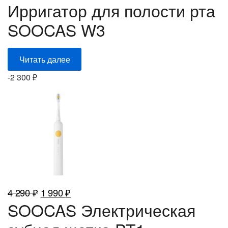
Ирригатор для полости рта
SOOCAS W3
Читать далее
-
2 300
₽
Первоначальная
Текущая
4 290
₽
1 990
₽
SOOCAS Электрическая
цена
цена:
составляла
1