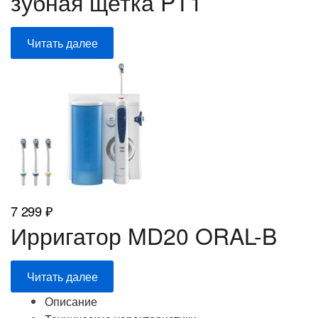
зубная щетка PT1
4
990 ₽.
290 ₽.
Читать далее
7 299
₽
Ирригатор MD20 ORAL-B
Читать далее
Описание