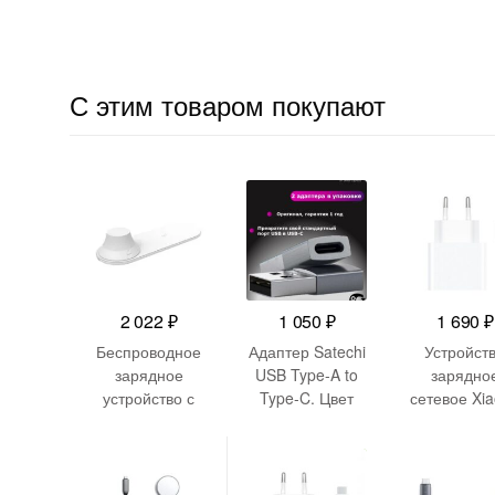
С этим товаром покупают
2 022
₽
1 050
₽
1 690
₽
Беспроводное
Адаптер Satechi
Устройст
зарядное
USB Type-A to
зарядно
устройство с
Type-C. Цвет
сетевое Xi
ночником
серый космос. 2
33W Charg
Yeelight
упаковки
Combo (Typ
-
600
₽
YLYD08YI
MDY-11-
(BHR6039