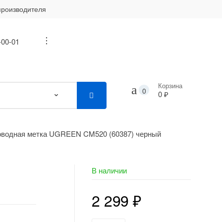
производителя
-00-01
...
Корзина
0
0 ₽
оводная метка UGREEN CM520 (60387) черный
В наличии
2 299
₽