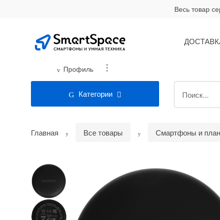
Skip
Skip
Весь товар с
to
to
navigation
content
ДОСТАВК
...
Профиль
Search
Категории
for:
Главная
Все товары
Смартфоны и пла