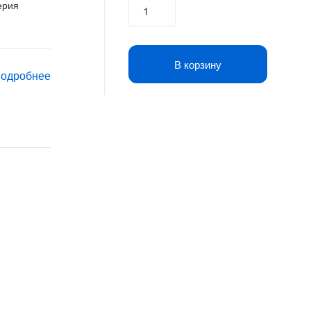
Беспроводная
ерия
метка
UGREEN
CM520
В корзину
(60387)
подробнее
черный
quantity