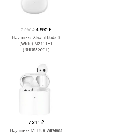
Первоначальная
Текущая
4 990
₽
7 990
₽
цена
цена:
Наушники Xiaomi Buds 3
составляла
4
(White) M2111E1
(BHR5526GL)
7
990 ₽.
990 ₽.
7 211
₽
Наушники Mi True Wireless