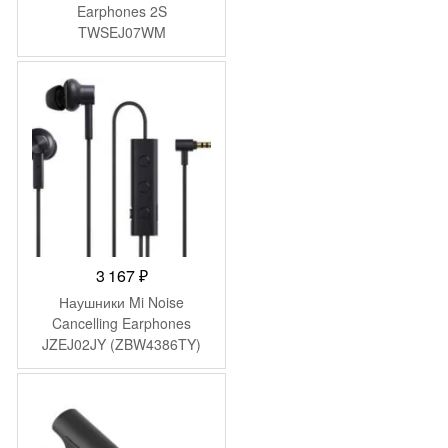
Earphones 2S
TWSEJ07WM
(BHR4208GL)
3 167
₽
Наушники Mi Noise
Cancelling Earphones
JZEJ02JY (ZBW4386TY)