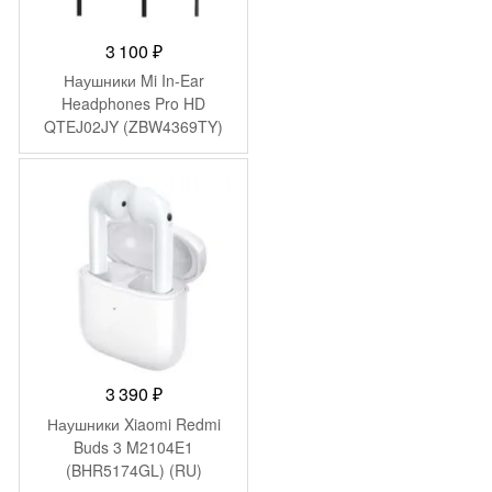
3 100
₽
Наушники Mi In-Ear
Headphones Pro HD
QTEJ02JY (ZBW4369TY)
3 390
₽
Наушники Xiaomi Redmi
Buds 3 M2104E1
(BHR5174GL) (RU)