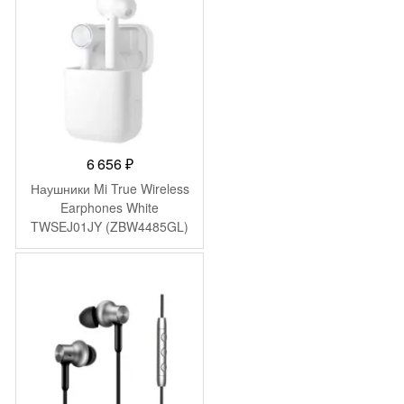
6 656
₽
Наушники Mi True Wireless
Earphones White
TWSEJ01JY (ZBW4485GL)