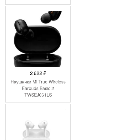
2 622
₽
Наушники Mi True Wireless
Earbuds Basic 2
TWSEJ061LS
(BHR4272GL)
-
3 000
₽