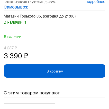
подробнее
Все цены указаны с учетом НДС 22%.
Самовывоз:
Магазин Горького 35
, (сегодня до 21:00)
В наличии: 1
В наличии
4 237
₽
Первоначальная
Текущая
3 390
₽
цена
цена:
В корзину
составляла
3
4
390 ₽.
С этим товаром покупают
237 ₽.