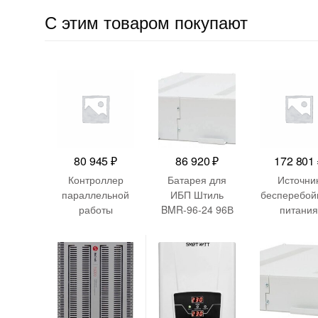
С этим товаром покупают
80 945
₽
86 920
₽
172 801
Контроллер
Батарея для
Источни
параллельной
ИБП Штиль
бесперебой
работы
BMR-96-24 96В
питания
Powercom
24Ач для
Systeme Elec
12029-01949 for
SR1103L/SR110
SRT
VGD-II 20K33-B
3TL
SRTRU3000
Hot swap battery
LI-NC 300
3000ВА че