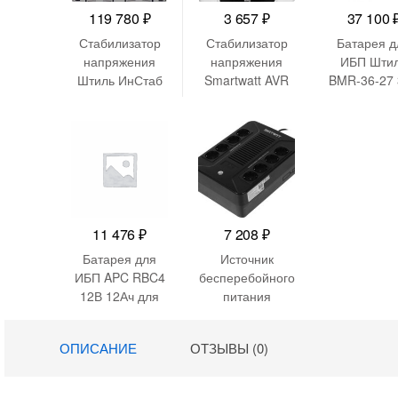
119 780
₽
3 657
₽
37 100
Стабилизатор
Стабилизатор
Батарея д
напряжения
напряжения
ИБП Шти
Штиль ИнСтаб
Smartwatt AVR
BMR-36-27
IS3115RT
Boiler 1500RW
27Ач
13500Вт
1500ВА белый
15000ВА белый
11 476
₽
7 208
₽
Батарея для
Источник
ИБП APC RBC4
бесперебойного
12В 12Ач для
питания
BP650S/BP650C
Smartwatt Safe
/BP650PNP/BK6
Pro 800 480Вт
ОПИСАНИЕ
ОТЗЫВЫ (0)
50M/BK650S/SU
800ВА черный
620NET/SU650V
S/BK650MC/SUV