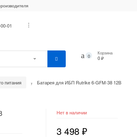
производителя
-00-01
...
Корзина
0
0 ₽
го питания
Батарея для ИБП Rutrike 6-GFM-38 12В
8
Нет в наличии
3 498
₽