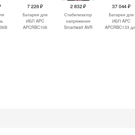
₽
7 226
₽
2 832
₽
37 044
₽
ля
Батарея для
Стабилизатор
Батарея для
ль
ИБП APC
напряжения
ИБП APC
 36В
APCRBC106
Smartwatt AVR
APCRBC133 д
12В 6Ач для
Boiler 500RW
SMT1500RM2U
BE400-
500ВА белый
SMT1500RM2
FR/GR/IT/UK
TW/SMT1500
MI2U/SMT150
RMUS