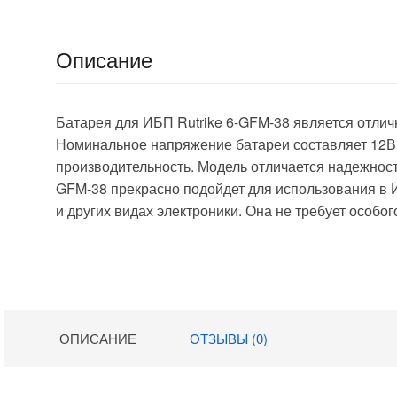
S650/BP6501PN
P/BP650SC/BK6
50X06/BE750BB/
Описание
BP650SX107/SC
620/BE750BB/B
P650IPNP/BP65
Батарея для ИБП Rutrike 6-GFM-38 является отли
0SI/SC620I/SU6
20INET/SUVS65
Номинальное напряжение батареи составляет 12В, 
0I
производительность. Модель отличается надежность
GFM-38 прекрасно подойдет для использования в
и других видах электроники. Она не требует особо
ОПИСАНИЕ
ОТЗЫВЫ (0)