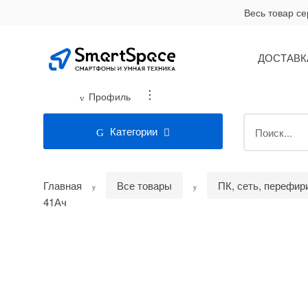
Skip
Skip
Весь товар с
to
to
navigation
content
ДОСТАВК
...
Профиль
Search
Категории
for:
Главная
Все товары
ПК, сеть, перефир
41Ач