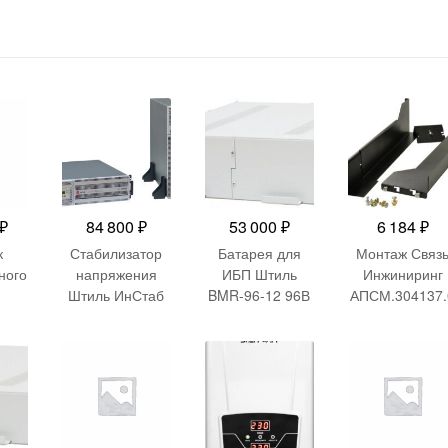
₽
84 800
₽
53 000
₽
6 184
₽
к
Стабилизатор
Батарея для
Монтаж Связ
ного
напряжения
ИБП Штиль
Инжиниринг
Штиль ИнСтаб
BMR-96-12 96В
АПСМ.304137.
triс
IS3110RT
12Ач для
02 19″ 3U
8000Вт 10000ВА
SR1103L
RTX
белый
0Вт
рный