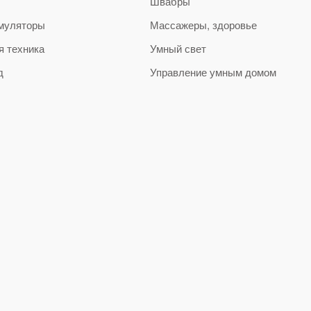
Швабры
муляторы
Массажеры, здоровье
я техника
Умный свет
д
Управление умным домом