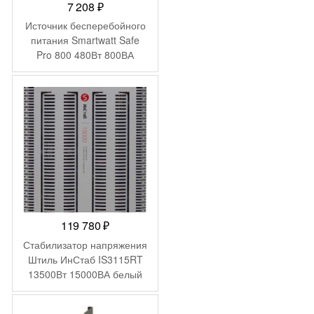
7 208
₽
Источник бесперебойного
питания Smartwatt Safe
Pro 800 480Вт 800ВА
черный
119 780
₽
Стабилизатор напряжения
Штиль ИнСтаб IS3115RT
13500Вт 15000ВА белый