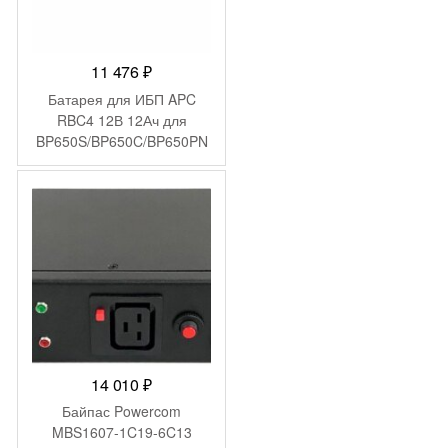
11 476
₽
Батарея для ИБП APC
RBC4 12В 12Ач для
BP650S/BP650C/BP650PN
P/BK650M/BK650S/SU620N
ET/SU650VS/BK650MC/SU
VS650/BP6501PNP/BP650S
C/BK650X06/BE750BB/BP6
50SX107/SC620/BE750BB/
BP650IPNP/BP650SI/SC62
0I/SU620INET/SUVS650I
14 010
₽
Байпас Powercom
MBS1607-1C19-6C13