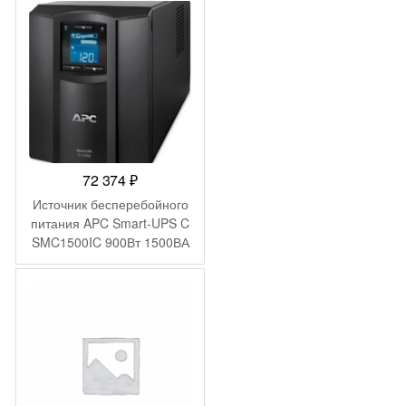
72 374
₽
Источник бесперебойного
питания APC Smart-UPS C
SMC1500IC 900Вт 1500ВА
черный
-
142
₽