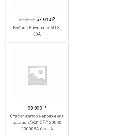
Первоначальная
Текущая
57 613
₽
57 755
₽
цена
цена:
Байпас Powercom MTS-
составляла
57
30A
57
613 ₽.
755 ₽.
68 900
₽
Стабилизатор напряжения
Бастион Skat STP 20000
20000ВА белый