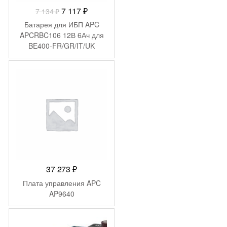
Первоначальная
Текущая
7 117
₽
7 134
₽
цена
цена:
Батарея для ИБП APC
составляла
7
APCRBC106 12В 6Ач для
BE400-FR/GR/IT/UK
7
117 ₽.
134 ₽.
37 273
₽
Плата управления APC
AP9640