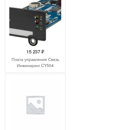
15 237
₽
Плата управления Связь
Инжиниринг CY504
-
15
₽