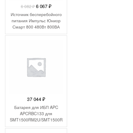
Первоначальная
Текущая
6 067
₽
6 082
₽
цена
цена:
Источник бесперебойного
составляла
6
питания Импульс Юниор
Смарт 800 480Вт 800ВА
6
067 ₽.
черный
082 ₽.
37 044
₽
Батарея для ИБП APC
APCRBC133 для
SMT1500RM2U/SMT1500R
M2UTW/SMT1500RMI2U/S
MT1500RMUS