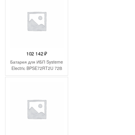
C/BK650X06/BE750BB/BP6
50SX107/SC620/BE750BB/
BP650IPNP/BP650SI/SC62
0I/SU620INET/SUVS650I
102 142
₽
Батарея для ИБП Systeme
Electriс BPSE72RT2U 72В