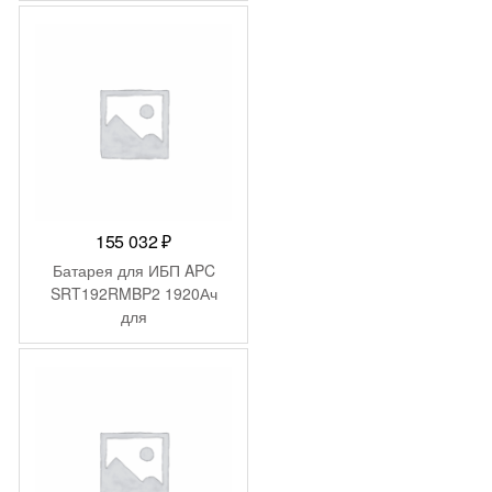
155 032
₽
Батарея для ИБП APC
SRT192RMBP2 1920Ач
для
SRT10KRMXLI/SRT10KXLI/
SRT8KRMXLI/SRT8KXLI