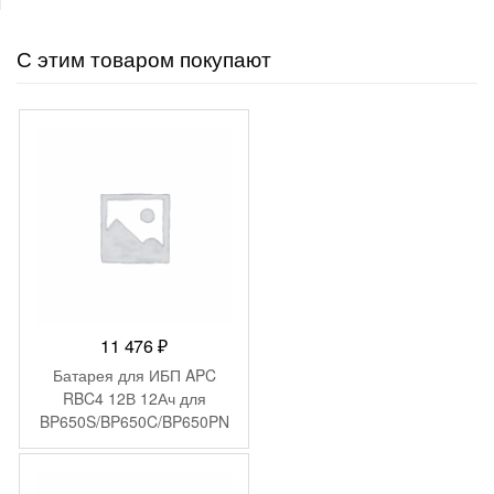
С этим товаром покупают
11 476
₽
Батарея для ИБП APC
RBC4 12В 12Ач для
BP650S/BP650C/BP650PN
P/BK650M/BK650S/SU620N
ET/SU650VS/BK650MC/SU
VS650/BP6501PNP/BP650S