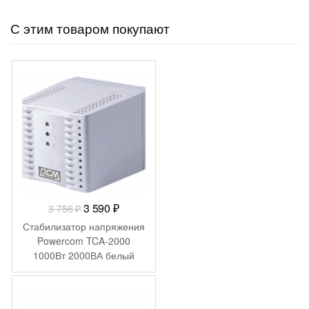
С этим товаром покупают
-
166
₽
Первоначальная
Текущая
3 590
₽
3 756
₽
цена
цена:
Стабилизатор напряжения
составляла
3
Powercom TCA-2000
1000Вт 2000ВА белый
3
590 ₽.
756 ₽.