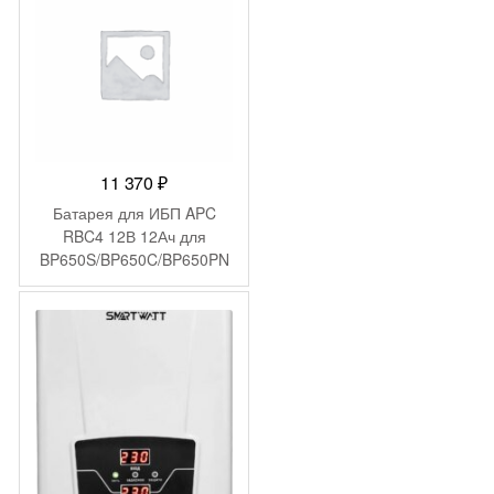
11 370
₽
Батарея для ИБП APC
RBC4 12В 12Ач для
BP650S/BP650C/BP650PN
P/BK650M/BK650S/SU620N
ET/SU650VS/BK650MC/SU
VS650/BP6501PNP/BP650S
C/BK650X06/BE750BB/BP6
50SX107/SC620/BE750BB/
BP650IPNP/BP650SI/SC62
0I/SU620INET/SUVS650I