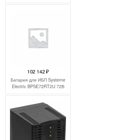
черный
102 142
₽
Батарея для ИБП Systeme
Electriс BPSE72RT2U 72В