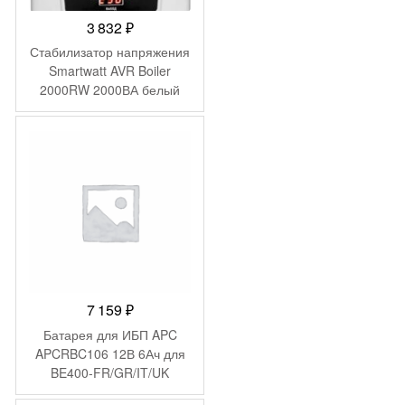
3 832
₽
Стабилизатор напряжения
Smartwatt AVR Boiler
2000RW 2000ВА белый
7 159
₽
Батарея для ИБП APC
APCRBC106 12В 6Ач для
BE400-FR/GR/IT/UK