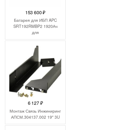
153 600
₽
Батарея для ИБП APC
SRT192RMBP2 1920Ач
для
SRT10KRMXLI/SRT10KXLI/
SRT8KRMXLI/SRT8KXLI
6 127
₽
Монтаж Связь Инжиниринг
АПСМ.304137.002 19″ 3U