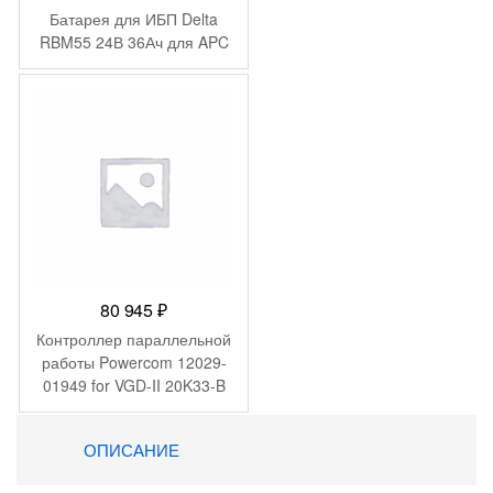
Батарея для ИБП Delta
RBM55 24В 36Ач для APC
80 945
₽
Контроллер параллельной
работы Powercom 12029-
01949 for VGD-II 20K33-B
Hot swap battery
ОПИСАНИЕ