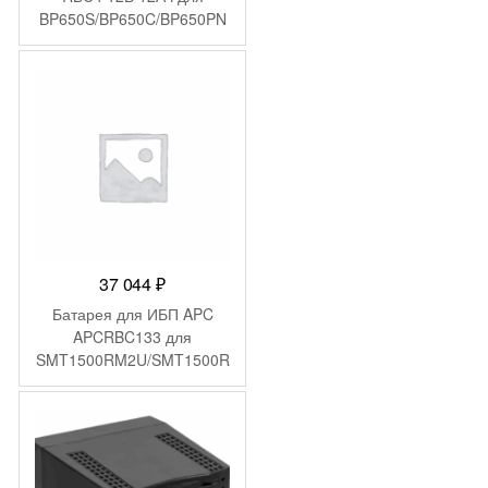
BP650S/BP650C/BP650PN
P/BK650M/BK650S/SU620N
ET/SU650VS/BK650MC/SU
VS650/BP6501PNP/BP650S
C/BK650X06/BE750BB/BP6
50SX107/SC620/BE750BB/
BP650IPNP/BP650SI/SC62
0I/SU620INET/SUVS650I
37 044
₽
Батарея для ИБП APC
APCRBC133 для
SMT1500RM2U/SMT1500R
M2UTW/SMT1500RMI2U/S
MT1500RMUS