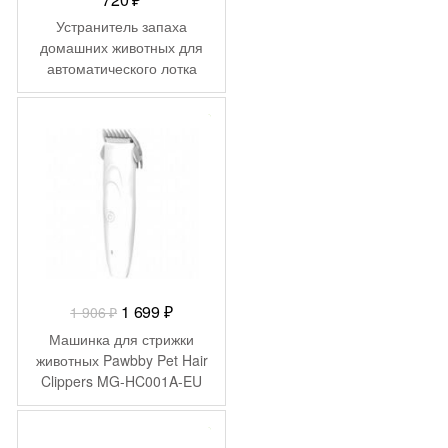
Устранитель запаха
домашних животных для
автоматического лотка
KaringBee C10-01
-
207
₽
Первоначальная
Текущая
1 699
₽
1 906
₽
цена
цена:
Машинка для стрижки
составляла
1
животных Pawbby Pet Hair
Clippers MG-HC001A-EU
1
699 ₽.
906 ₽.
-
2 000
₽