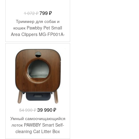
Первоначальная
Текущая
799
₽
1 072
₽
цена
цена:
Триммер для собак и
составляла
799 ₽.
кошек Pawbby Pet Small
Area Clippers MG-FP001A-
1
EU
072 ₽.
-
15 000
₽
Первоначальная
Текущая
39 990
₽
54 990
₽
цена
цена:
Умный самоочищающийся
составляла
39
лоток PAWBBY Smart Self-
cleaning Cat Litter Box
54
990 ₽.