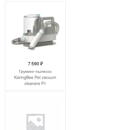
990 ₽.
7 590
₽
Груминг-пылесос
KaringBee Pet vacuum
cleaners P1