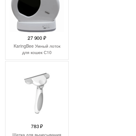
27 900
₽
KaringBee Умный лоток
для кошек С10
783
₽
Щетка для вычесывания