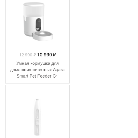
Первоначальная
Текущая
10 990
₽
12 990
₽
цена
цена:
Умная кормушка для
составляла
10
домашних животных Aqara
Smart Pet Feeder C1
12
990 ₽.
PETC1-M01
990 ₽.
-
273
₽