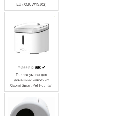
EU (XMCWYSJ02)
-
1 278
₽
Первоначальная
Текущая
5 990
₽
7 268
₽
цена
цена:
Поилка умная для
составляла
5
домашних животных
Xiaomi Smart Pet Fountain
7
990 ₽.
XWWF01MG-EU
268 ₽.
(BHR6161EU)