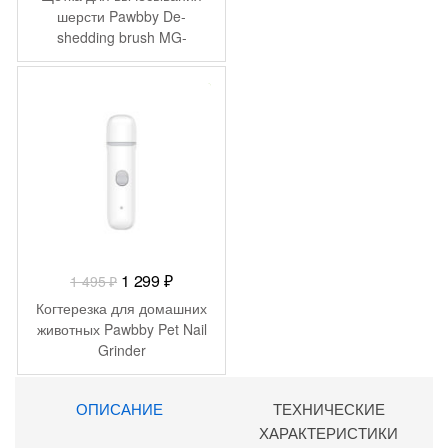
шерсти Pawbby De-
shedding brush MG-
PCO001-GL
-
196
₽
Первоначальная
Текущая
1 299
₽
1 495
₽
цена
цена:
Когтерезка для домашних
составляла
1
животных Pawbby Pet Nail
Grinder
1
299 ₽.
495 ₽.
ОПИСАНИЕ
ТЕХНИЧЕСКИЕ
ХАРАКТЕРИСТИКИ