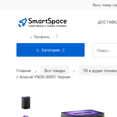
Skip
Skip
Весь товар с
to
to
navigation
content
ДОСТАВК
...
Профиль
Search
Категории
for:
Главная
Все товары
ТВ и аудио техник
с Алисой YNDX-00051 Черная