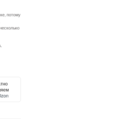
ке, потому
 несколько
,
атно
ляем
Ozon