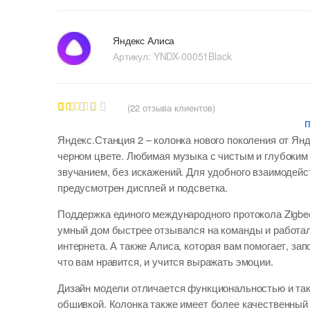
Яндекс Алиса
Артикул:
YNDX-00051Black
(
22
отзыва клиентов)
21
Рейтинг
5.00
из 5
Яндекс.Станция 2
– колонка нового поколения от Янд
на основе
опроса
черном цвете. Любимая музыка с чистым и глубоким
пользовате
звучанием, без искажений. Для удобного взаимодейс
ля
предусмотрен дисплей и подсветка.
Поддержка единого международного протокола Zigbe
умный дом быстрее отзывался на команды и работа
интернета. А также Алиса, которая вам помогает, зап
что вам нравится, и учится выражать эмоции.
Дизайн модели отличается функциональностью и та
обшивкой. Колонка также имеет более качественный