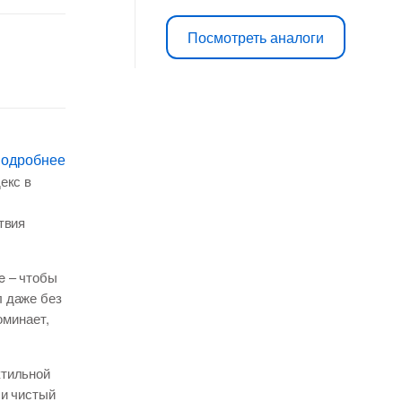
Посмотреть аналоги
подробнее
екс в
твия
e – чтобы
л даже без
оминает,
ктильной
 и чистый