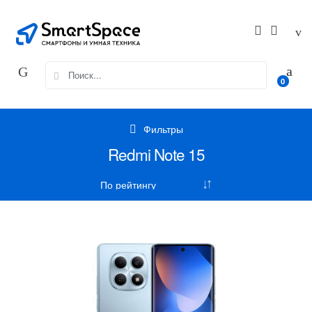
Skip
Skip
to
to
navigation
content
Search
0
for:
Фильтры
Redmi Note 15